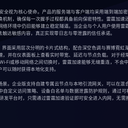
为核心使命。产品的服务端与客户端均采用端到端加密，遵循AES-
an密钥交换机制，确保每一次握手过程都具备前向保密特性。雷霆
网络环境中仍旧能够建立稳定隧道。当企业与个人用户使用雷
法触达敏感内容，真正实现零日志与零泄露的信任承诺。
念，界面采用层次分明的卡片式结构，配合深空色调与赛博霓虹
速，并在仪表面板上查看实时带宽、延迟与节点负载。对于经
i-Fi或移动网络之间切换时，雷霆加速能够无缝重连，不会
户可以随时获得本地化支持。
场景。企业版支持自建专属云节点与本地引流网关，可以在混
中自定义访问策略、设备白名单与数据泄露防护规则，通过可视
或研发平台时，只需通过雷霆加速验证即可安全进入内网，无需