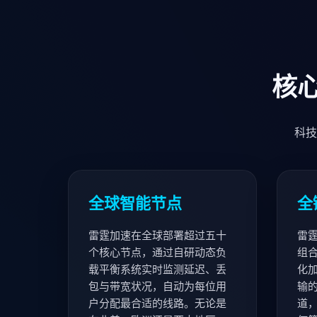
核
科技
全球智能节点
全
雷霆加速在全球部署超过五十
雷
个核心节点，通过自研动态负
组
载平衡系统实时监测延迟、丢
化
包与带宽状况，自动为每位用
输
户分配最合适的线路。无论是
道